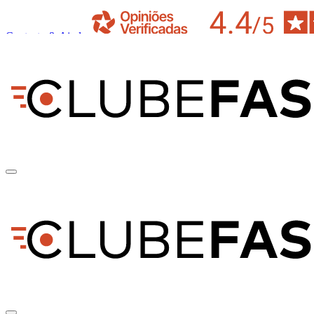
Contacto & Ajuda
pt