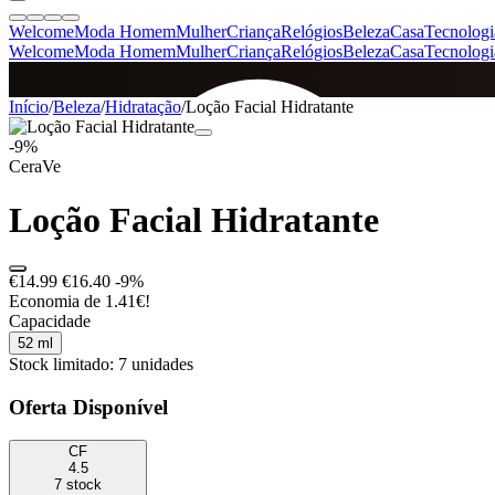
Welcome
Moda Homem
Mulher
Criança
Relógios
Beleza
Casa
Tecnologi
Welcome
Moda Homem
Mulher
Criança
Relógios
Beleza
Casa
Tecnologi
SINCE 2005
Início
/
Beleza
/
Hidratação
/
Loção Facial Hidratante
-9%
CeraVe
+
de 36.000 reviews
Loção Facial Hidratante
€14.99
€16.40
-9%
Economia de 1.41€!
Capacidade
52 ml
Stock limitado: 7 unidades
Oferta Disponível
CF
4.5
7 stock