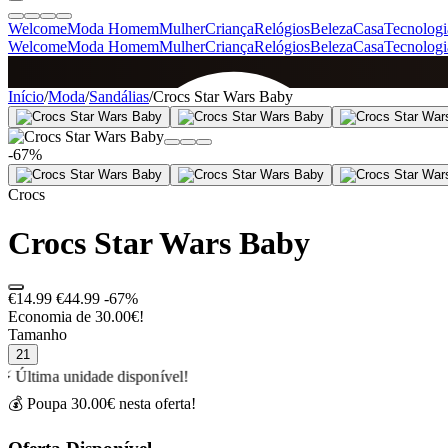
Welcome
Moda Homem
Mulher
Criança
Relógios
Beleza
Casa
Tecnologi
Welcome
Moda Homem
Mulher
Criança
Relógios
Beleza
Casa
Tecnologi
SINCE 2005
Início
/
Moda
/
Sandálias
/
Crocs Star Wars Baby
-67%
+
de 36.000 reviews
Crocs
Crocs Star Wars Baby
€14.99
€44.99
-67%
Economia de 30.00€!
Tamanho
21
⚡ Última unidade disponível!
💰 Poupa 30.00€ nesta oferta!