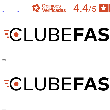
Contacto & Ajuda
pt