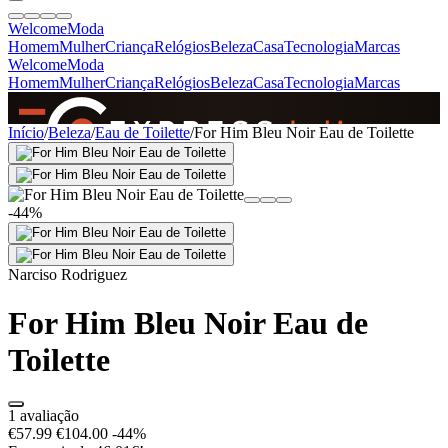
Welcome
Moda
Homem
Mulher
Criança
Relógios
Beleza
Casa
Tecnologia
Marcas
Welcome
Moda
Homem
Mulher
Criança
Relógios
Beleza
Casa
Tecnologia
Marcas
SINCE 2005
Início
/
Beleza
/
Eau de Toilette
/
For Him Bleu Noir Eau de Toilette
+
de 36.000 reviews
-44%
Narciso Rodriguez
For Him Bleu Noir Eau de
Toilette
1 avaliação
€57.99
€104.00
-44%