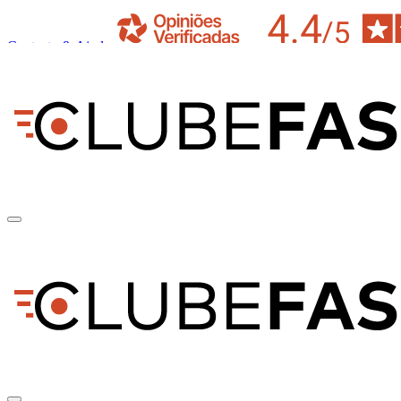
Contacto & Ajuda
pt