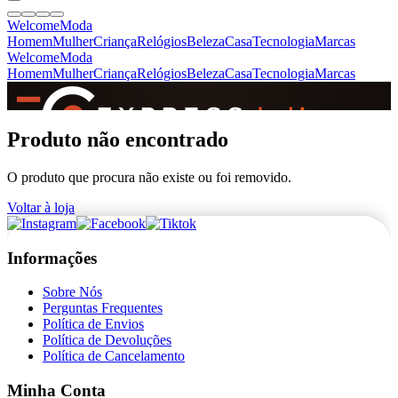
Welcome
Moda
Homem
Mulher
Criança
Relógios
Beleza
Casa
Tecnologia
Marcas
Welcome
Moda
Homem
Mulher
Criança
Relógios
Beleza
Casa
Tecnologia
Marcas
SINCE 2005
Produto não encontrado
O produto que procura não existe ou foi removido.
+
de 36.000 reviews
Voltar à loja
Informações
Sobre Nós
Perguntas Frequentes
Política de Envios
Política de Devoluções
Política de Cancelamento
Minha Conta