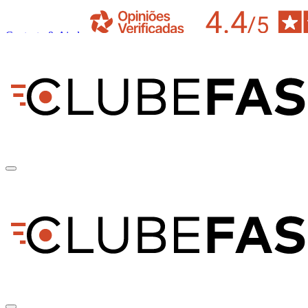
Contacto & Ajuda
pt