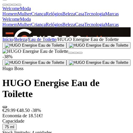
Welcome
Moda
Homem
Mulher
Criança
Relógios
Beleza
Casa
Tecnologia
Marcas
Welcome
Moda
Homem
Mulher
Criança
Relógios
Beleza
Casa
Tecnologia
Marcas
SINCE 2005
Início
/
Beleza
/
Eau de Toilette
/
HUGO Energise Eau de Toilette
-38%
+
de 36.000 reviews
Hugo Boss
HUGO Energise Eau de
Toilette
€29.99
€48.50
-38%
Economia de 18.51€!
Capacidade
75 ml
Stock limitado: 4 unidades