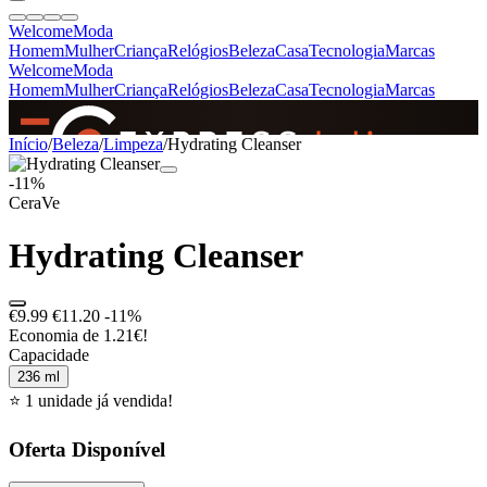
Welcome
Moda
Homem
Mulher
Criança
Relógios
Beleza
Casa
Tecnologia
Marcas
Welcome
Moda
Homem
Mulher
Criança
Relógios
Beleza
Casa
Tecnologia
Marcas
SINCE 2005
Início
/
Beleza
/
Limpeza
/
Hydrating Cleanser
-11%
CeraVe
+
de 36.000 reviews
Hydrating Cleanser
€9.99
€11.20
-11%
Economia de 1.21€!
Capacidade
236 ml
⭐ 1 unidade já vendida!
Oferta Disponível