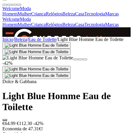
Welcome
Moda
Homem
Mulher
Criança
Relógios
Beleza
Casa
Tecnologia
Marcas
Welcome
Moda
Homem
Mulher
Criança
Relógios
Beleza
Casa
Tecnologia
Marcas
SINCE 2005
Início
/
Beleza
/
Eau de Toilette
/
Light Blue Homme Eau de Toilette
+
de 36.000 reviews
-42%
Dolce & Gabbana
Light Blue Homme Eau de
Toilette
€64.99
€112.30
-42%
Economia de 47.31€!