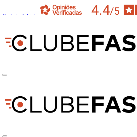
Contacto & Ajuda
pt