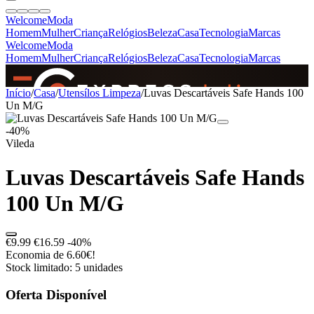
Welcome
Moda
Homem
Mulher
Criança
Relógios
Beleza
Casa
Tecnologia
Marcas
Welcome
Moda
Homem
Mulher
Criança
Relógios
Beleza
Casa
Tecnologia
Marcas
SINCE 2005
Início
/
Casa
/
Utensílos Limpeza
/
Luvas Descartáveis Safe Hands 100
Un M/G
-40%
+
de 36.000 reviews
Vileda
Luvas Descartáveis Safe Hands
100 Un M/G
€9.99
€16.59
-40%
Economia de 6.60€!
Stock limitado: 5 unidades
Oferta Disponível