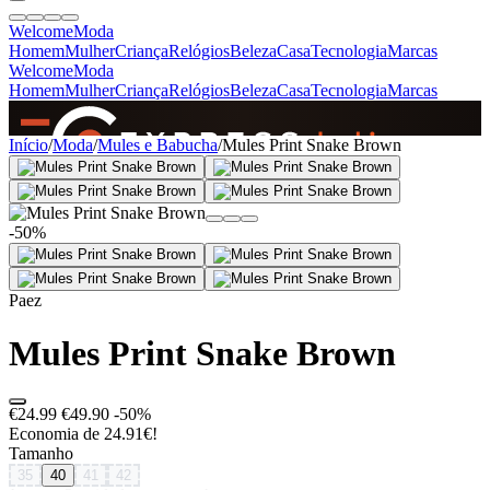
Welcome
Moda
Homem
Mulher
Criança
Relógios
Beleza
Casa
Tecnologia
Marcas
Welcome
Moda
Homem
Mulher
Criança
Relógios
Beleza
Casa
Tecnologia
Marcas
SINCE 2005
Início
/
Moda
/
Mules e Babucha
/
Mules Print Snake Brown
+
de 36.000 reviews
-50%
Paez
Mules Print Snake Brown
€24.99
€49.90
-50%
Economia de 24.91€!
Tamanho
35
40
41
42