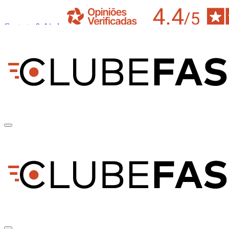
Contacto & Ajuda
pt