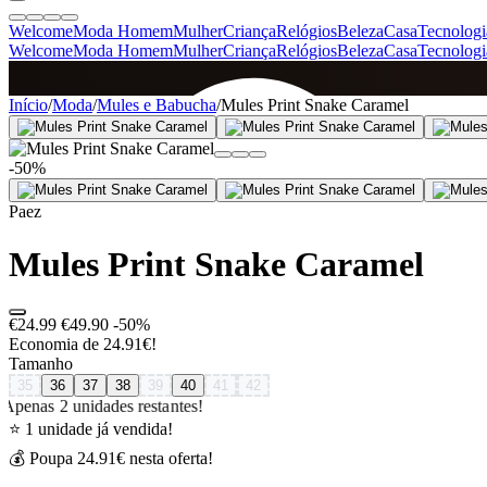
Welcome
Moda Homem
Mulher
Criança
Relógios
Beleza
Casa
Tecnologi
Welcome
Moda Homem
Mulher
Criança
Relógios
Beleza
Casa
Tecnologi
SINCE 2005
Início
/
Moda
/
Mules e Babucha
/
Mules Print Snake Caramel
-50%
+
de 36.000 reviews
Paez
Mules Print Snake Caramel
€24.99
€49.90
-50%
Economia de 24.91€!
Tamanho
35
36
37
38
39
40
41
42
Apenas 2 unidades restantes!
⭐ 1 unidade já vendida!
💰 Poupa 24.91€ nesta oferta!