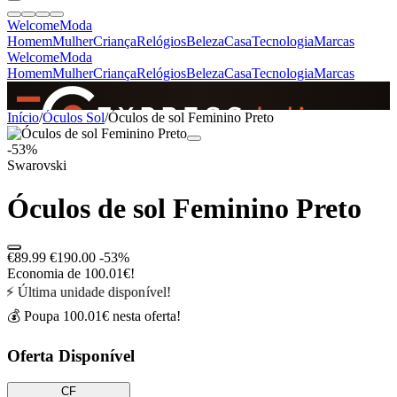
Welcome
Moda
Homem
Mulher
Criança
Relógios
Beleza
Casa
Tecnologia
Marcas
Welcome
Moda
Homem
Mulher
Criança
Relógios
Beleza
Casa
Tecnologia
Marcas
SINCE 2005
Início
/
Óculos Sol
/
Óculos de sol Feminino Preto
-53%
Swarovski
+
de 36.000 reviews
Óculos de sol Feminino Preto
€89.99
€190.00
-53%
Economia de 100.01€!
⚡ Última unidade disponível!
💰 Poupa 100.01€ nesta oferta!
Oferta Disponível
CF