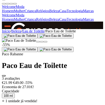
Welcome
Moda
Homem
Mulher
Criança
Relógios
Beleza
Casa
Tecnologia
Marcas
Welcome
Moda
Homem
Mulher
Criança
Relógios
Beleza
Casa
Tecnologia
Marcas
SINCE 2005
Início
/
Beleza
/
Eau de Toilette
/
Paco Eau de Toilette
-55%
+
de 36.000 reviews
Paco Rabanne
Paco Eau de Toilette
3 avaliações
€21.99
€49.00
-55%
Economia de 27.01€!
Capacidade
100 ml
⭐ 1 unidade já vendida!