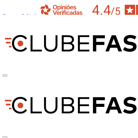
Contacto & Ajuda
pt