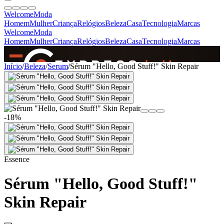
Welcome
Moda
Homem
Mulher
Criança
Relógios
Beleza
Casa
Tecnologia
Marcas
Welcome
Moda
Homem
Mulher
Criança
Relógios
Beleza
Casa
Tecnologia
Marcas
SINCE 2005
Início
/
Beleza
/
Serum
/
Sérum "Hello, Good Stuff!" Skin Repair
+
de 36.000 reviews
-18%
Essence
Sérum "Hello, Good Stuff!"
Skin Repair