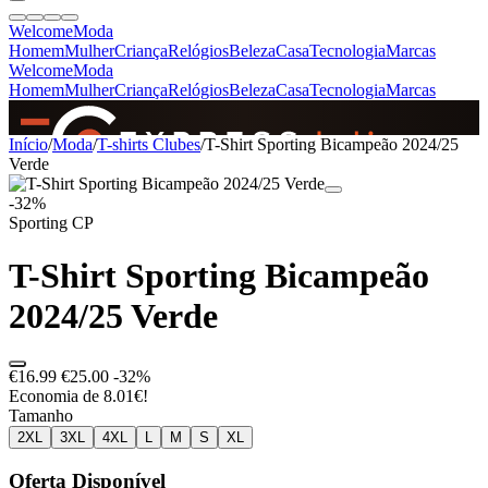
Welcome
Moda
Homem
Mulher
Criança
Relógios
Beleza
Casa
Tecnologia
Marcas
Welcome
Moda
Homem
Mulher
Criança
Relógios
Beleza
Casa
Tecnologia
Marcas
SINCE 2005
Início
/
Moda
/
T-shirts Clubes
/
T-Shirt Sporting Bicampeão 2024/25
Verde
-32%
+
de 36.000 reviews
Sporting CP
T-Shirt Sporting Bicampeão
2024/25 Verde
€16.99
€25.00
-32%
Economia de 8.01€!
Tamanho
2XL
3XL
4XL
L
M
S
XL
Oferta Disponível