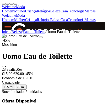
Welcome
Moda
Homem
Mulher
Criança
Relógios
Beleza
Casa
Tecnologia
Marcas
Welcome
Moda
Homem
Mulher
Criança
Relógios
Beleza
Casa
Tecnologia
Marcas
SINCE 2005
Início
/
Beleza
/
Eau de Toilette
/
Uomo Eau de Toilette
-45%
Moschino
+
de 36.000 reviews
Uomo Eau de Toilette
23 avaliações
€15.99
€29.00
-45%
Economia de 13.01€!
Capacidade
125 ml
75 ml
Stock limitado: 5 unidades
Oferta Disponível