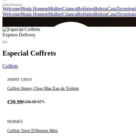
Welcome
Moda Homem
Mulher
Criança
Relógios
Beleza
Casa
Tecnologi
Welcome
Moda Homem
Mulher
Criança
Relógios
Beleza
Casa
Tecnologi
SINCE 2005
Express Delivery
+
de 36.000 reviews
Especial Coffrets
Coffrets
ÚLTIMA UNIDADE
POPULAR - 50% VENDIDO
JIMMY CHOO
Coffret Jimmy Choo Man Eau de Toilette
€39.99
€106.00
-62%
HERMÈS
Coffret Terre D'Hermes Mini