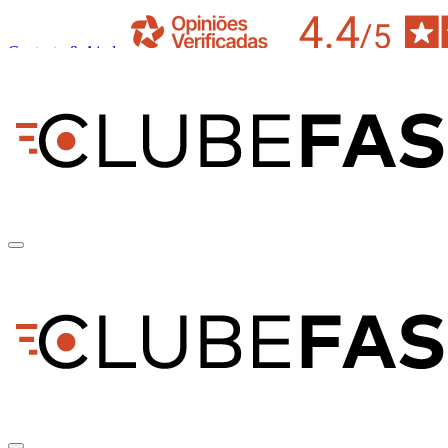
Contacto & Ajuda
pt