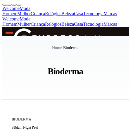
Welcome
Moda
Homem
Mulher
Criança
Relógios
Beleza
Casa
Tecnologia
Marcas
Welcome
Moda
Homem
Mulher
Criança
Relógios
Beleza
Casa
Tecnologia
Marcas
SINCE 2005
Home
/
Bioderma
+
de 36.000 reviews
Bioderma
ÚLTIMA UNIDADE
BIODERMA
Sébium Night Peel