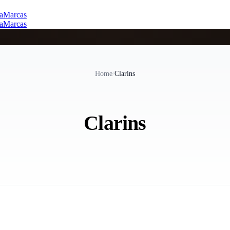
a
Marcas
a
Marcas
Home
/
Clarins
Clarins