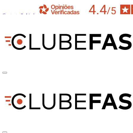
Contacto & Ajuda
pt