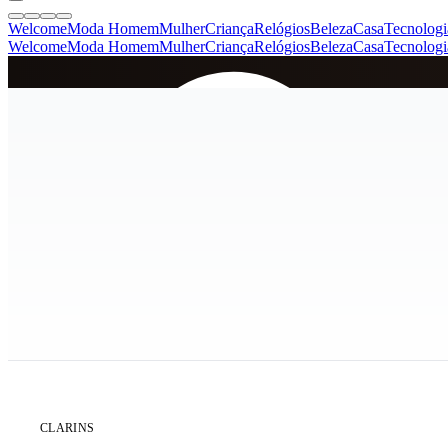
Welcome
Moda Homem
Mulher
Criança
Relógios
Beleza
Casa
Tecnologi
Welcome
Moda Homem
Mulher
Criança
Relógios
Beleza
Casa
Tecnologi
SINCE 2005
+
de 36.000 reviews
CLARINS