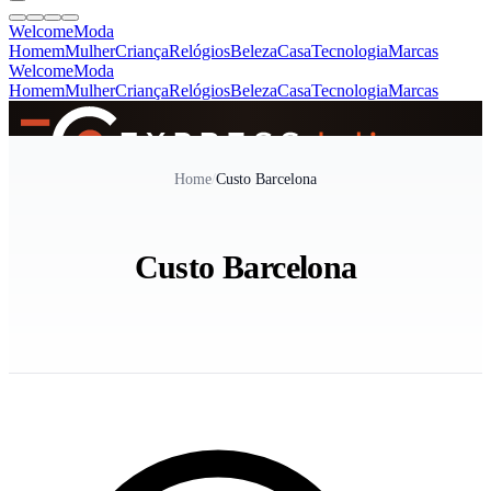
Welcome
Moda
Homem
Mulher
Criança
Relógios
Beleza
Casa
Tecnologia
Marcas
Welcome
Moda
Homem
Mulher
Criança
Relógios
Beleza
Casa
Tecnologia
Marcas
SINCE 2005
Home
/
Custo Barcelona
+
de 36.000 reviews
Custo Barcelona