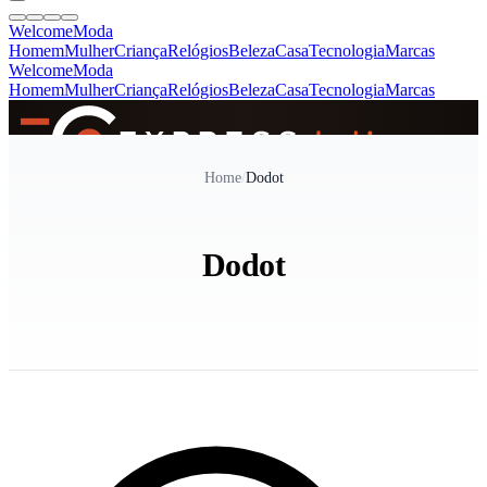
Welcome
Moda
Homem
Mulher
Criança
Relógios
Beleza
Casa
Tecnologia
Marcas
Welcome
Moda
Homem
Mulher
Criança
Relógios
Beleza
Casa
Tecnologia
Marcas
SINCE 2005
Home
/
Dodot
+
de 36.000 reviews
Dodot