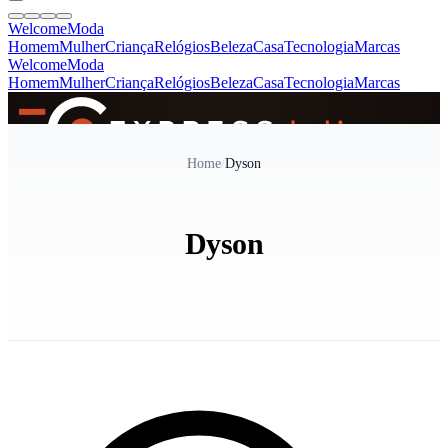
Welcome
Moda
Homem
Mulher
Criança
Relógios
Beleza
Casa
Tecnologia
Marcas
Welcome
Moda
Homem
Mulher
Criança
Relógios
Beleza
Casa
Tecnologia
Marcas
SINCE 2005
Home
/
Dyson
+
de 36.000 reviews
Dyson