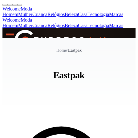
Welcome
Moda
Homem
Mulher
Criança
Relógios
Beleza
Casa
Tecnologia
Marcas
Welcome
Moda
Homem
Mulher
Criança
Relógios
Beleza
Casa
Tecnologia
Marcas
SINCE 2005
Home
/
Eastpak
+
de 36.000 reviews
Eastpak