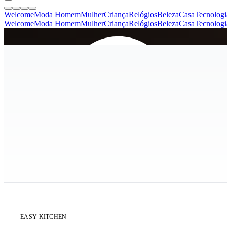
Welcome
Moda Homem
Mulher
Criança
Relógios
Beleza
Casa
Tecnologi
Welcome
Moda Homem
Mulher
Criança
Relógios
Beleza
Casa
Tecnologi
SINCE 2005
+
de 36.000 reviews
EASY KITCHEN