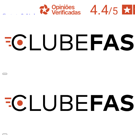
Contacto & Ajuda
pt