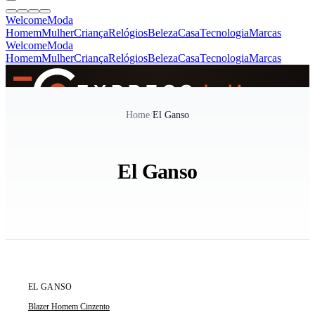
Welcome
Moda
Homem
Mulher
Criança
Relógios
Beleza
Casa
Tecnologia
Marcas
Welcome
Moda
Homem
Mulher
Criança
Relógios
Beleza
Casa
Tecnologia
Marcas
SINCE 2005
Home
/
El Ganso
+
de 36.000 reviews
El Ganso
ÚLTIMA UNIDADE
EL GANSO
Blazer Homem Cinzento