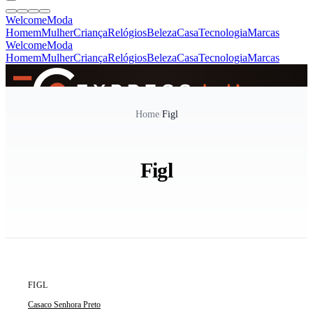
Welcome
Moda
Homem
Mulher
Criança
Relógios
Beleza
Casa
Tecnologia
Marcas
Welcome
Moda
Homem
Mulher
Criança
Relógios
Beleza
Casa
Tecnologia
Marcas
SINCE 2005
Home
/
Figl
+
de 36.000 reviews
Figl
ÚLTIMA UNIDADE
FIGL
Casaco Senhora Preto