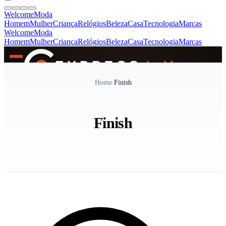
Welcome
Moda
Homem
Mulher
Criança
Relógios
Beleza
Casa
Tecnologia
Marcas
Welcome
Moda
Homem
Mulher
Criança
Relógios
Beleza
Casa
Tecnologia
Marcas
SINCE 2005
Home
/
Finish
+
de 36.000 reviews
Finish