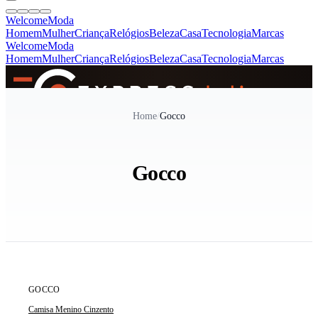
Welcome
Moda
Homem
Mulher
Criança
Relógios
Beleza
Casa
Tecnologia
Marcas
Welcome
Moda
Homem
Mulher
Criança
Relógios
Beleza
Casa
Tecnologia
Marcas
SINCE 2005
Home
/
Gocco
+
de 36.000 reviews
Gocco
ÚLTIMA UNIDADE
GOCCO
Camisa Menino Cinzento