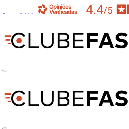
Contacto & Ajuda
pt