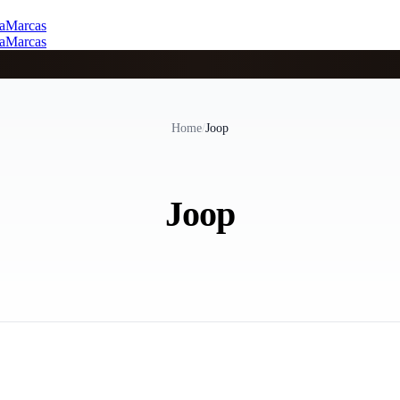
a
Marcas
a
Marcas
Home
/
Joop
Joop