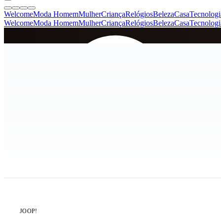
Welcome
Moda Homem
Mulher
Criança
Relógios
Beleza
Casa
Tecnologi
Welcome
Moda Homem
Mulher
Criança
Relógios
Beleza
Casa
Tecnologi
SINCE 2005
+
de 36.000 reviews
JOOP!