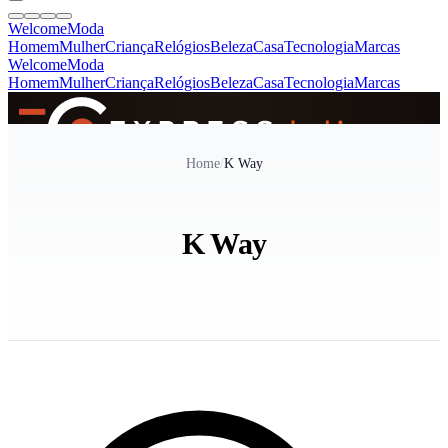
Welcome
Moda
Homem
Mulher
Criança
Relógios
Beleza
Casa
Tecnologia
Marcas
Welcome
Moda
Homem
Mulher
Criança
Relógios
Beleza
Casa
Tecnologia
Marcas
SINCE 2005
Home
/
K Way
+
de 36.000 reviews
K Way