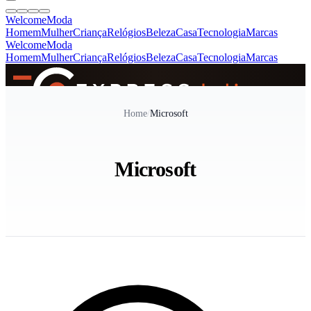
Welcome
Moda
Homem
Mulher
Criança
Relógios
Beleza
Casa
Tecnologia
Marcas
Welcome
Moda
Homem
Mulher
Criança
Relógios
Beleza
Casa
Tecnologia
Marcas
SINCE 2005
Home
/
Microsoft
+
de 36.000 reviews
Microsoft