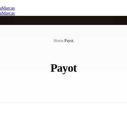
a
Marcas
a
Marcas
Home
/
Payot
Payot