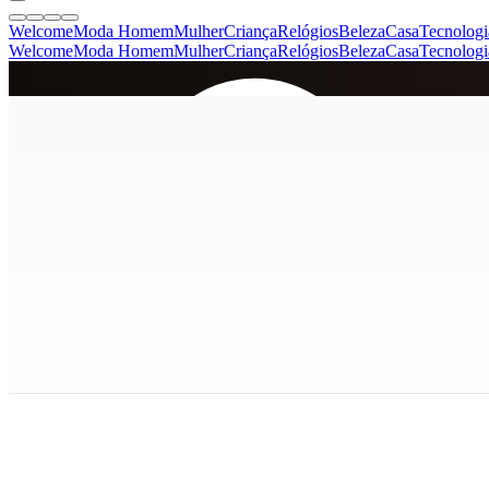
Welcome
Moda Homem
Mulher
Criança
Relógios
Beleza
Casa
Tecnologi
Welcome
Moda Homem
Mulher
Criança
Relógios
Beleza
Casa
Tecnologi
SINCE 2005
+
de 36.000 reviews