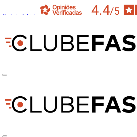
Contacto & Ajuda
pt