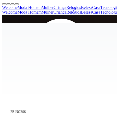
Welcome
Moda Homem
Mulher
Criança
Relógios
Beleza
Casa
Tecnologi
Welcome
Moda Homem
Mulher
Criança
Relógios
Beleza
Casa
Tecnologi
SINCE 2005
+
de 36.000 reviews
PRINCESS