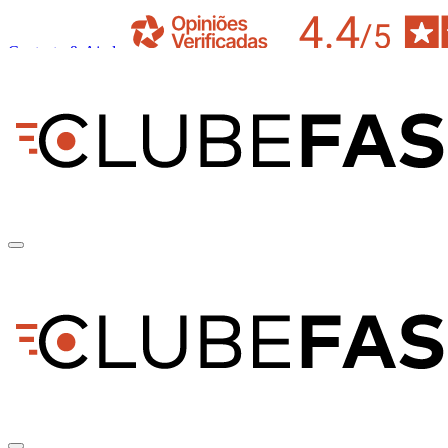
Contacto & Ajuda
pt