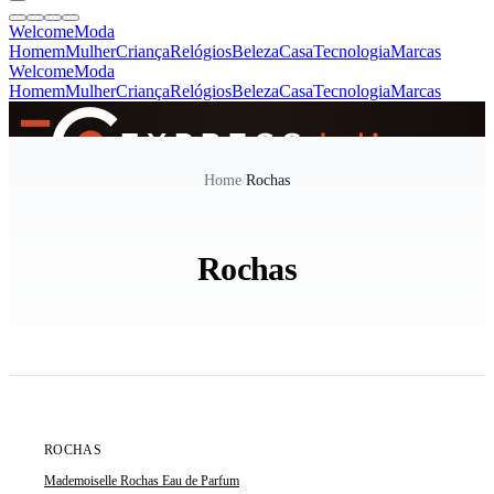
Welcome
Moda
Homem
Mulher
Criança
Relógios
Beleza
Casa
Tecnologia
Marcas
Welcome
Moda
Homem
Mulher
Criança
Relógios
Beleza
Casa
Tecnologia
Marcas
SINCE 2005
Home
/
Rochas
+
de 36.000 reviews
Rochas
ROCHAS
Mademoiselle Rochas Eau de Parfum