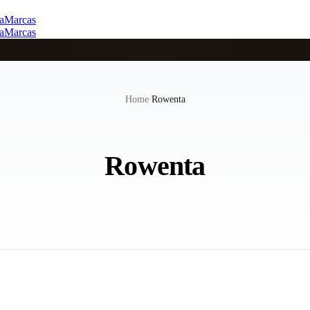
a
Marcas
a
Marcas
Home
/
Rowenta
Rowenta