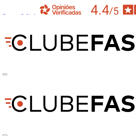
Contacto & Ajuda
pt