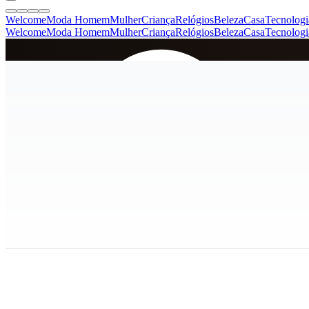
Welcome
Moda Homem
Mulher
Criança
Relógios
Beleza
Casa
Tecnologi
Welcome
Moda Homem
Mulher
Criança
Relógios
Beleza
Casa
Tecnologi
SINCE 2005
+
de 36.000 reviews