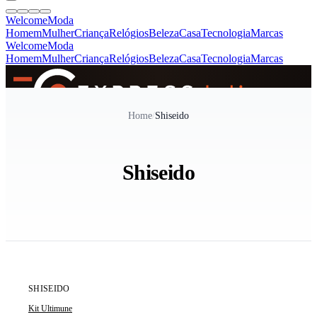
Welcome
Moda
Homem
Mulher
Criança
Relógios
Beleza
Casa
Tecnologia
Marcas
Welcome
Moda
Homem
Mulher
Criança
Relógios
Beleza
Casa
Tecnologia
Marcas
SINCE 2005
Home
/
Shiseido
+
de 36.000 reviews
Shiseido
ÚLTIMAS 3 UNIDADES
SHISEIDO
Kit Ultimune