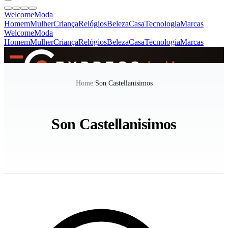
Welcome
Moda
Homem
Mulher
Criança
Relógios
Beleza
Casa
Tecnologia
Marcas
Welcome
Moda
Homem
Mulher
Criança
Relógios
Beleza
Casa
Tecnologia
Marcas
SINCE 2005
Home
/
Son Castellanisimos
+
de 36.000 reviews
Son Castellanisimos