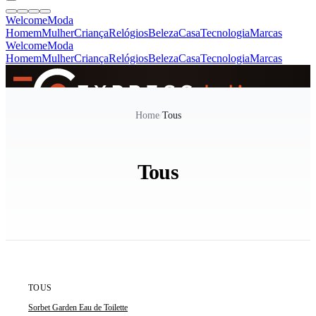
Welcome
Moda
Homem
Mulher
Criança
Relógios
Beleza
Casa
Tecnologia
Marcas
Welcome
Moda
Homem
Mulher
Criança
Relógios
Beleza
Casa
Tecnologia
Marcas
SINCE 2005
Home
/
Tous
+
de 36.000 reviews
Tous
ÚLTIMAS 3 UNIDADES
TOUS
Sorbet Garden Eau de Toilette