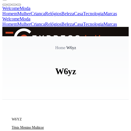
Welcome
Moda
Homem
Mulher
Criança
Relógios
Beleza
Casa
Tecnologia
Marcas
Welcome
Moda
Homem
Mulher
Criança
Relógios
Beleza
Casa
Tecnologia
Marcas
SINCE 2005
Home
/
W6yz
+
de 36.000 reviews
W6yz
ÚLTIMA UNIDADE
W6YZ
Ténis Menino Multicor