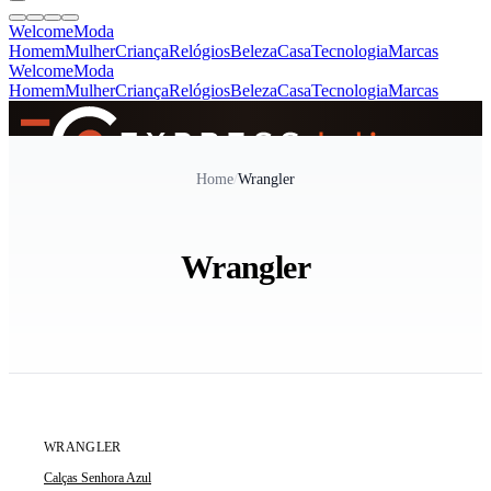
Welcome
Moda
Homem
Mulher
Criança
Relógios
Beleza
Casa
Tecnologia
Marcas
Welcome
Moda
Homem
Mulher
Criança
Relógios
Beleza
Casa
Tecnologia
Marcas
SINCE 2005
Home
/
Wrangler
+
de 36.000 reviews
Wrangler
ÚLTIMA UNIDADE
WRANGLER
Calças Senhora Azul