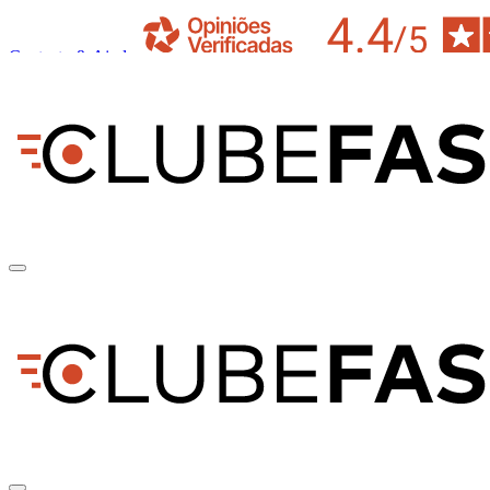
Contacto & Ajuda
pt