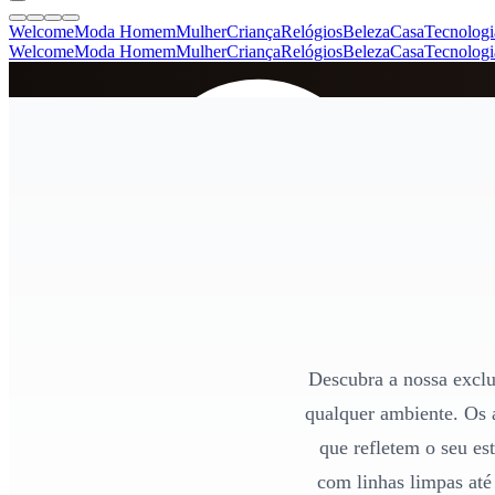
Welcome
Moda Homem
Mulher
Criança
Relógios
Beleza
Casa
Tecnologi
Welcome
Moda Homem
Mulher
Criança
Relógios
Beleza
Casa
Tecnologi
SINCE 2005
+
de 36.000 reviews
Descubra a nossa exclus
qualquer ambiente. Os
que refletem o seu e
com linhas limpas até