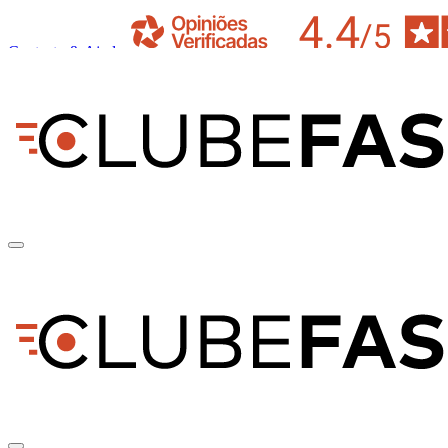
Contacto & Ajuda
pt