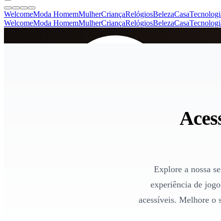
Welcome
Moda Homem
Mulher
Criança
Relógios
Beleza
Casa
Tecnologi
Welcome
Moda Homem
Mulher
Criança
Relógios
Beleza
Casa
Tecnologi
SINCE 2005
+
de 36.000 reviews
Aces
Explore a nossa se
experiência de jog
acessíveis. Melhore o