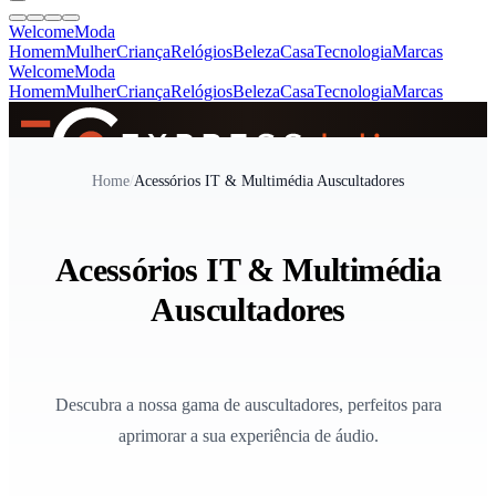
Welcome
Moda
Homem
Mulher
Criança
Relógios
Beleza
Casa
Tecnologia
Marcas
Welcome
Moda
Homem
Mulher
Criança
Relógios
Beleza
Casa
Tecnologia
Marcas
SINCE 2005
Home
/
Acessórios IT & Multimédia Auscultadores
+
de 36.000 reviews
Acessórios IT & Multimédia
Auscultadores
Descubra a nossa gama de auscultadores, perfeitos para
aprimorar a sua experiência de áudio.