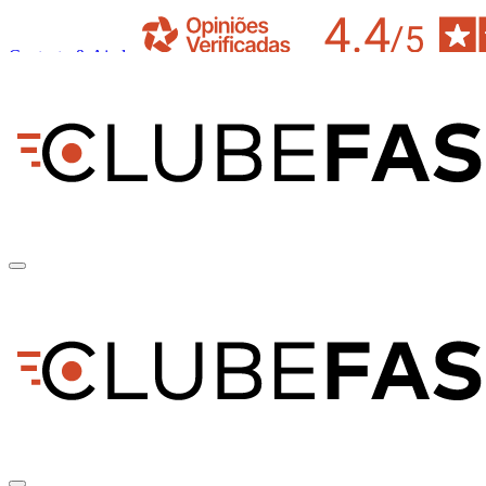
Contacto & Ajuda
pt