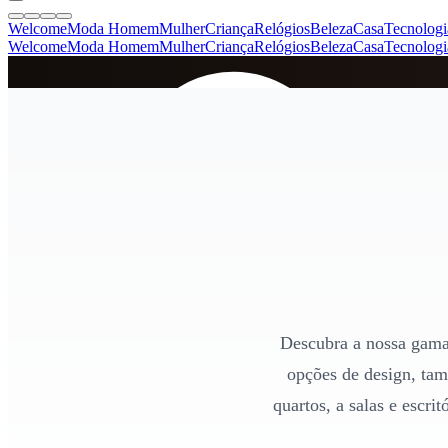
Welcome
Moda Homem
Mulher
Criança
Relógios
Beleza
Casa
Tecnologi
Welcome
Moda Homem
Mulher
Criança
Relógios
Beleza
Casa
Tecnologi
SINCE 2005
+
de 36.000 reviews
Descubra a nossa gama 
opções de design, tam
quartos, a salas e escr