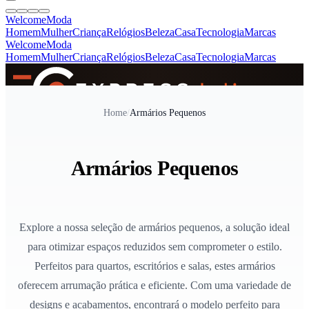
Welcome
Moda
Homem
Mulher
Criança
Relógios
Beleza
Casa
Tecnologia
Marcas
Welcome
Moda
Homem
Mulher
Criança
Relógios
Beleza
Casa
Tecnologia
Marcas
SINCE 2005
Home
/
Armários Pequenos
+
de 36.000 reviews
Armários Pequenos
Explore a nossa seleção de armários pequenos, a solução ideal
para otimizar espaços reduzidos sem comprometer o estilo.
Perfeitos para quartos, escritórios e salas, estes armários
oferecem arrumação prática e eficiente. Com uma variedade de
designs e acabamentos, encontrará o modelo perfeito para