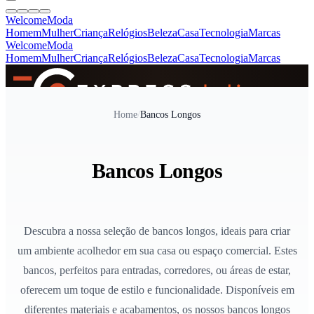
Welcome
Moda
Homem
Mulher
Criança
Relógios
Beleza
Casa
Tecnologia
Marcas
Welcome
Moda
Homem
Mulher
Criança
Relógios
Beleza
Casa
Tecnologia
Marcas
SINCE 2005
Home
/
Bancos Longos
+
de 36.000 reviews
Bancos Longos
Descubra a nossa seleção de bancos longos, ideais para criar
um ambiente acolhedor em sua casa ou espaço comercial. Estes
bancos, perfeitos para entradas, corredores, ou áreas de estar,
oferecem um toque de estilo e funcionalidade. Disponíveis em
diferentes materiais e acabamentos, os nossos bancos longos