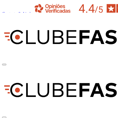
Contacto & Ajuda
pt