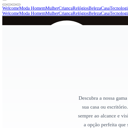
Welcome
Moda Homem
Mulher
Criança
Relógios
Beleza
Casa
Tecnologi
Welcome
Moda Homem
Mulher
Criança
Relógios
Beleza
Casa
Tecnologi
SINCE 2005
+
de 36.000 reviews
Descubra a nossa gama 
sua casa ou escritório
sempre ao alcance e vis
a opção perfeita que 